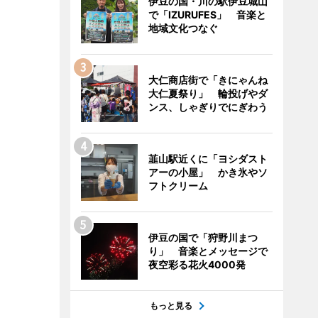
伊豆の国・川の駅伊豆城山
で「IZURUFES」 音楽と
地域文化つなぐ
大仁商店街で「きにゃんね
大仁夏祭り」 輪投げやダ
ンス、しゃぎりでにぎわう
韮山駅近くに「ヨシダスト
アーの小屋」 かき氷やソ
フトクリーム
伊豆の国で「狩野川まつ
り」 音楽とメッセージで
夜空彩る花火4000発
もっと見る