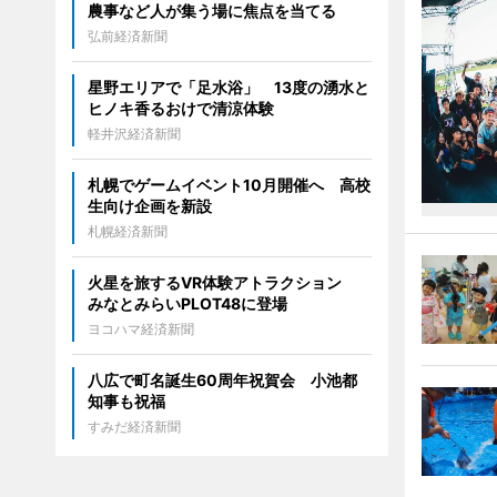
農事など人が集う場に焦点を当てる
弘前経済新聞
星野エリアで「足水浴」 13度の湧水と
ヒノキ香るおけで清涼体験
軽井沢経済新聞
札幌でゲームイベント10月開催へ 高校
生向け企画を新設
札幌経済新聞
火星を旅するVR体験アトラクション
みなとみらいPLOT48に登場
ヨコハマ経済新聞
八広で町名誕生60周年祝賀会 小池都
知事も祝福
すみだ経済新聞