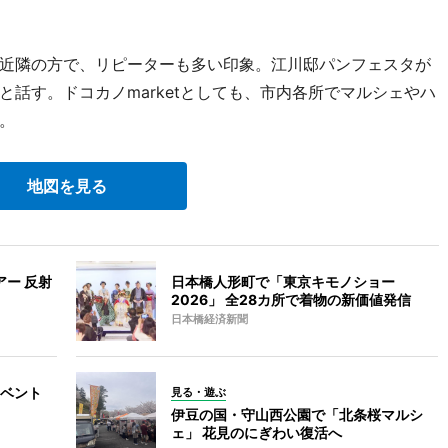
近隣の方で、リピーターも多い印象。江川邸パンフェスタが
話す。ドコカノmarketとしても、市内各所でマルシェやハ
。
地図を見る
アー 反射
日本橋人形町で「東京キモノショー
2026」 全28カ所で着物の新価値発信
日本橋経済新聞
ベント
見る・遊ぶ
伊豆の国・守山西公園で「北条桜マルシ
ェ」 花見のにぎわい復活へ