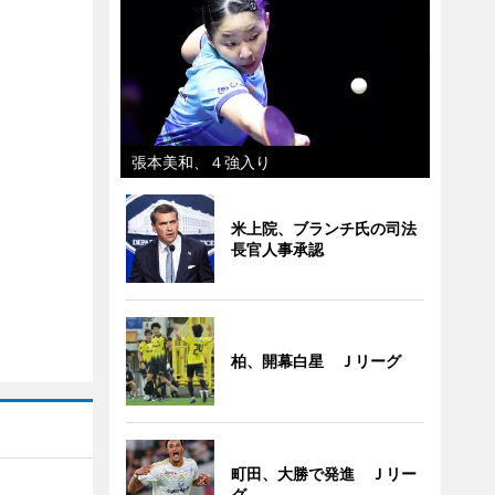
張本美和、４強入り
米上院、ブランチ氏の司法
長官人事承認
柏、開幕白星 Ｊリーグ
町田、大勝で発進 Ｊリー
グ