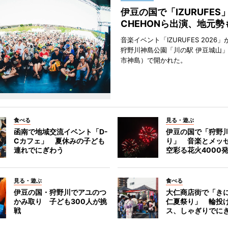
伊豆の国で「IZURUFE
CHEHONら出演、地元勢
音楽イベント「IZURUFES 2026」
狩野川神島公園「川の駅 伊豆城山
市神島）で開かれた。
食べる
見る・遊ぶ
函南で地域交流イベント「D-
伊豆の国で「狩野
Cカフェ」 夏休みの子ども
り」 音楽とメッ
連れでにぎわう
空彩る花火4000
見る・遊ぶ
食べる
伊豆の国・狩野川でアユのつ
大仁商店街で「き
かみ取り 子ども300人が挑
仁夏祭り」 輪投
戦
ス、しゃぎりでに