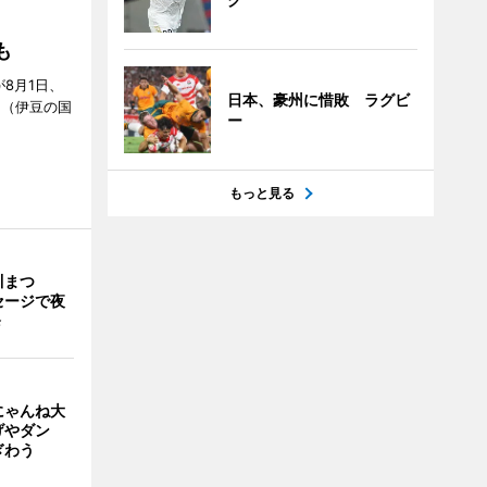
S」
も
が8月1日、
日本、豪州に惜敗 ラグビ
」（伊豆の国
ー
もっと見る
川まつ
セージで夜
発
にゃんね大
げやダン
ぎわう