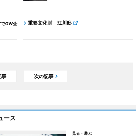
重要文化財 江川邸
どでGW企
記事
次の記事
ュース
見る・遊ぶ