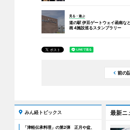
見る・遊ぶ
道の駅 伊豆ゲートウェイ函南な
画 4施設巡るスタンプラリー
前の
みん経トピックス
最新ニ
「津軽伝承料理」の第2弾 正月や盆、