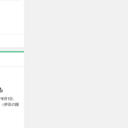
S」
も
が8月1日、
」（伊豆の国