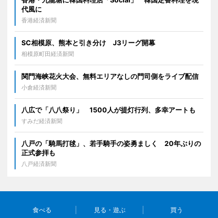
代風に
香港経済新聞
SC相模原、熊本と引き分け J3リーグ開幕
相模原町田経済新聞
関門海峡花火大会、無料エリアなしの門司側をライブ配信
小倉経済新聞
八広で「八八祭り」 1500人が提灯行列、多幸アートも
すみだ経済新聞
八戸の「騎馬打毬」、若手騎手の姿勇ましく 20年ぶりの
正式参拝も
八戸経済新聞
食べる
見る・遊ぶ
買う