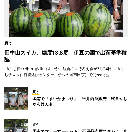
買う
田中山スイカ、糖度13.8度 伊豆の国で出荷基準確
認
JAふじ伊豆田中山西瓜（すいか）組合の目ぞろえ会が7月24日、JAふ
じ伊豆大仁営農経済センター（伊豆の国市田京）で開かれた。
買う
函南で「すいかまつり」 平井西瓜販売、試食やじ
ゃんけんも
買う
函南でフリーマーケット 不用品売買にぎわう、食