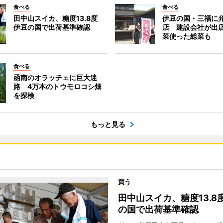
食べる
食べる
田中山スイカ、糖度13.8度
伊豆の国・三福に
伊豆の国で出荷基準確認
店 建設会社が出
菜使った総菜も
食べる
函南のオラッチェに巨大迷
路 4万本のトウモロコシ畑
を探検
もっと見る
買う
田中山スイカ、糖度13.8
の国で出荷基準確認