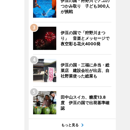
伊豆の国・狩野川でアユの
つかみ取り 子ども300人
が挑戦
伊豆の国で「狩野川まつ
り」 音楽とメッセージで
夜空彩る花火4000発
伊豆の国・三福に弁当・総
菜店 建設会社が出店、自
社野菜使った総菜も
田中山スイカ、糖度13.8
度 伊豆の国で出荷基準確
認
もっと見る