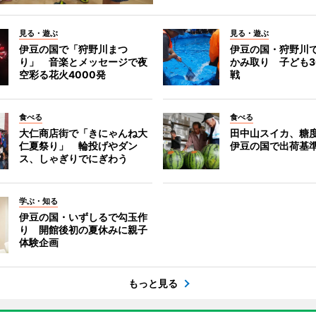
見る・遊ぶ
見る・遊ぶ
伊豆の国で「狩野川まつ
伊豆の国・狩野川
り」 音楽とメッセージで夜
かみ取り 子ども3
空彩る花火4000発
戦
食べる
食べる
大仁商店街で「きにゃんね大
田中山スイカ、糖度
仁夏祭り」 輪投げやダン
伊豆の国で出荷基
ス、しゃぎりでにぎわう
学ぶ・知る
伊豆の国・いずしるで勾玉作
り 開館後初の夏休みに親子
体験企画
もっと見る