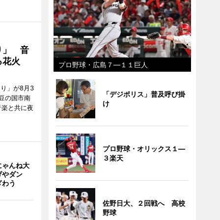
り」 音
る花火
プロ野球・広島７―１１巨人
り」が8月3
「デジポリス」普及呼び掛
豆の国市南
け
音楽と共に夜
プロ野球・オリックス１―
３楽天
にゃんね大
げやダン
ぎわう
佐野日大、２回戦へ 高校
野球