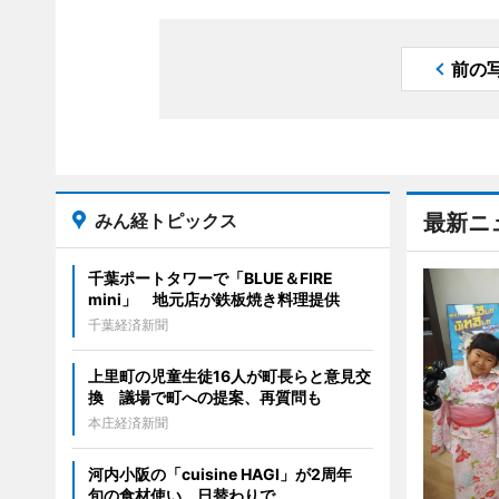
前の
みん経トピックス
最新ニ
千葉ポートタワーで「BLUE＆FIRE
mini」 地元店が鉄板焼き料理提供
千葉経済新聞
上里町の児童生徒16人が町長らと意見交
換 議場で町への提案、再質問も
本庄経済新聞
河内小阪の「cuisine HAGI」が2周年
旬の食材使い、日替わりで