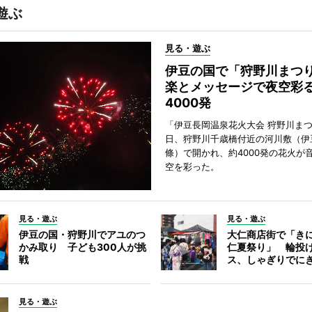
遊ぶ
見る・遊ぶ
伊豆の国で「狩野川まつ
楽とメッセージで夜空彩
4000発
「伊豆長岡温泉花火大会 狩野川まつ
日、狩野川千歳橋付近の河川敷（伊
條）で開かれ、約4000発の花火が
空を彩った。
見る・遊ぶ
見る・遊ぶ
伊豆の国・狩野川でアユのつ
大仁商店街で「き
かみ取り 子ども300人が挑
仁夏祭り」 輪投
戦
ス、しゃぎりでに
見る・遊ぶ