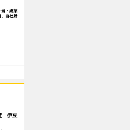
弁当・総菜
店、自社野
度 伊豆