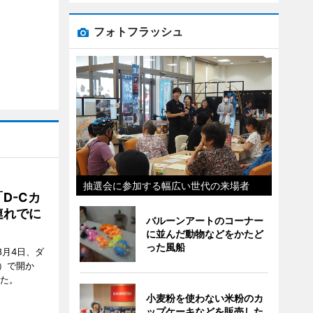
フォトフラッシュ
抽選会に参加する幅広い世代の来場者
D-Cカ
連れでに
バルーンアートのコーナー
に並んだ動物などをかたど
った風船
8月4日、ダ
）で開か
した。
小麦粉を使わない米粉のカ
ップケーキなどを販売した