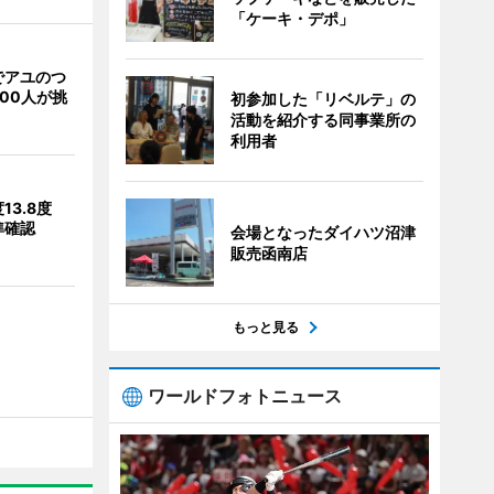
「ケーキ・デポ」
でアユのつ
00人が挑
初参加した「リベルテ」の
活動を紹介する同事業所の
利用者
13.8度
準確認
会場となったダイハツ沼津
販売函南店
もっと見る
ワールドフォトニュース