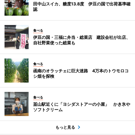
田中山スイカ、糖度13.8度 伊豆の国で出荷基準確
認
食べる
伊豆の国・三福に弁当・総菜店 建設会社が出店、
自社野菜使った総菜も
食べる
函南のオラッチェに巨大迷路 4万本のトウモロコ
シ畑を探検
食べる
韮山駅近くに「ヨシダストアーの小屋」 かき氷や
ソフトクリーム
もっと見る