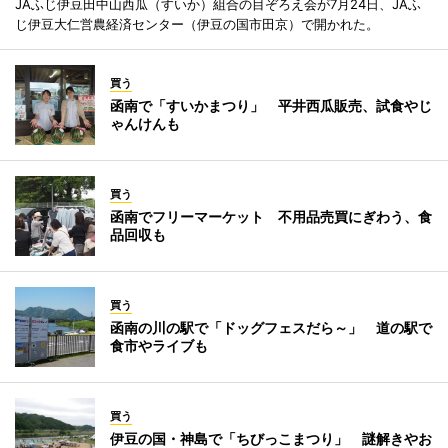
JAふじ伊豆田中山西瓜（すいか）組合の目ぞろえ会が7月24日、JAふ
じ伊豆大仁営農経済センター（伊豆の国市田京）で開かれた。
買う
函南で「すいかまつり」 平井西瓜販売、試食やじ
ゃんけんも
買う
函南でフリーマーケット 不用品売買にぎわう、食
品回収も
買う
函南の川の駅で「ドッグフェスだら～」 道の駅で
食市やライブも
買う
伊豆の国・神島で「ちびっこまつり」 謎解きやお