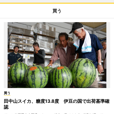
買う
買う
田中山スイカ、糖度13.8度 伊豆の国で出荷基準確
認