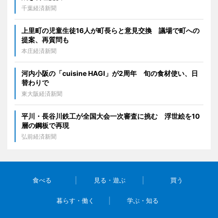
千葉経済新聞
上里町の児童生徒16人が町長らと意見交換 議場で町への
提案、再質問も
本庄経済新聞
河内小阪の「cuisine HAGI」が2周年 旬の食材使い、日
替わりで
東大阪経済新聞
平川・長谷川鉄工が全国大会一次審査に挑む 浮世絵を10
層の鋼板で再現
弘前経済新聞
食べる
見る・遊ぶ
買う
暮らす・働く
学ぶ・知る