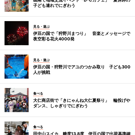
子ども連れでにぎわう
見る・遊ぶ
伊豆の国で「狩野川まつり」 音楽とメッセージで
夜空彩る花火4000発
見る・遊ぶ
伊豆の国・狩野川でアユのつかみ取り 子ども300
人が挑戦
食べる
大仁商店街で「きにゃんね大仁夏祭り」 輪投げや
ダンス、しゃぎりでにぎわう
食べる
田中山スイカ、糖度13.8度 伊豆の国で出荷基準確