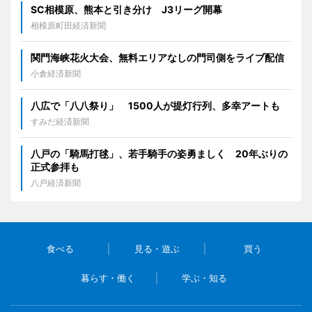
SC相模原、熊本と引き分け J3リーグ開幕
相模原町田経済新聞
関門海峡花火大会、無料エリアなしの門司側をライブ配信
小倉経済新聞
八広で「八八祭り」 1500人が提灯行列、多幸アートも
すみだ経済新聞
八戸の「騎馬打毬」、若手騎手の姿勇ましく 20年ぶりの
正式参拝も
八戸経済新聞
食べる
見る・遊ぶ
買う
暮らす・働く
学ぶ・知る