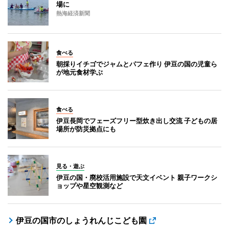
場に
熱海経済新聞
食べる
朝採りイチゴでジャムとパフェ作り 伊豆の国の児童ら
が地元食材学ぶ
食べる
伊豆長岡でフェーズフリー型炊き出し交流 子どもの居
場所が防災拠点にも
見る・遊ぶ
伊豆の国・廃校活用施設で天文イベント 親子ワークシ
ョップや星空観測など
伊豆の国市のしょうれんじこども園