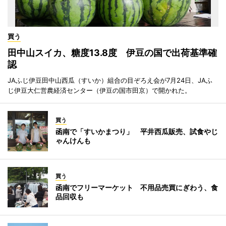
買う
田中山スイカ、糖度13.8度 伊豆の国で出荷基準確
認
JAふじ伊豆田中山西瓜（すいか）組合の目ぞろえ会が7月24日、JAふ
じ伊豆大仁営農経済センター（伊豆の国市田京）で開かれた。
買う
函南で「すいかまつり」 平井西瓜販売、試食やじ
ゃんけんも
買う
函南でフリーマーケット 不用品売買にぎわう、食
品回収も