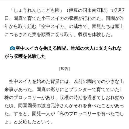
「しょうれんじこども園」（伊豆の国市南江間）で7月7
日、園庭で育てた小玉スイカの収穫が行われた。同園が昨
年から取り組む「空中スイカ」の栽培で、園児たちは頭上
につるされた実を順番に切り取り、収穫を体験した。
空中スイカを抱える園児。地域の大人に支えられな
がら収穫を体験した
［広告］
空中スイカを始めた背景には、以前の園内での小さな出
来事があった。園庭の彩りにとプランターで育てていた1
株のブロッコリーがあり、収穫の時期を過ぎてしおれ始め
た頃、同園園長の渡邉元浄さんがそれを食べたことがあっ
た。すると、園児一人が「私のブロッコリーを食べたでし
ょ」と反応したという。