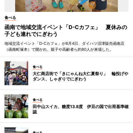
食べる
函南で地域交流イベント「D-Cカフェ」 夏休みの
子ども連れでにぎわう
地域交流イベント「D-Cカフェ」が8月4日、ダイハツ沼津販売函南店
（函南町塚本）で開かれ、親子や高齢者ら約80人が来場した。
食べる
大仁商店街で「きにゃんね大仁夏祭り」 輪投げや
ダンス、しゃぎりでにぎわう
食べる
田中山スイカ、糖度13.8度 伊豆の国で出荷基準確
認
食べる