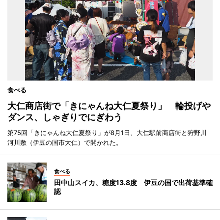
食べる
大仁商店街で「きにゃんね大仁夏祭り」 輪投げや
ダンス、しゃぎりでにぎわう
第75回「きにゃんね大仁夏祭り」が8月1日、大仁駅前商店街と狩野川
河川敷（伊豆の国市大仁）で開かれた。
食べる
田中山スイカ、糖度13.8度 伊豆の国で出荷基準確
認