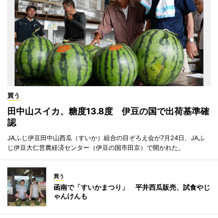
買う
田中山スイカ、糖度13.8度 伊豆の国で出荷基準確
認
JAふじ伊豆田中山西瓜（すいか）組合の目ぞろえ会が7月24日、JAふ
じ伊豆大仁営農経済センター（伊豆の国市田京）で開かれた。
買う
函南で「すいかまつり」 平井西瓜販売、試食やじ
ゃんけんも