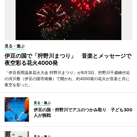
見る・遊ぶ
伊豆の国で「狩野川まつり」 音楽とメッセージで
夜空彩る花火4000発
「伊豆長岡温泉花火大会 狩野川まつり」が8月3日、狩野川千歳橋付近
の河川敷（伊豆の国市南條）で開かれ、約4000発の花火が音楽と共に
夜空を彩った。
見る・遊ぶ
伊豆の国・狩野川でアユのつかみ取り 子ども300
人が挑戦
見る・遊ぶ