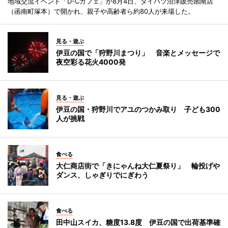
地域交流イベント「D-Cカフェ」が8月4日、ダイハツ沼津販売函南店
（函南町塚本）で開かれ、親子や高齢者ら約80人が来場した。
見る・遊ぶ
伊豆の国で「狩野川まつり」 音楽とメッセージで
夜空彩る花火4000発
見る・遊ぶ
伊豆の国・狩野川でアユのつかみ取り 子ども300
人が挑戦
食べる
大仁商店街で「きにゃんね大仁夏祭り」 輪投げや
ダンス、しゃぎりでにぎわう
食べる
田中山スイカ、糖度13.8度 伊豆の国で出荷基準確