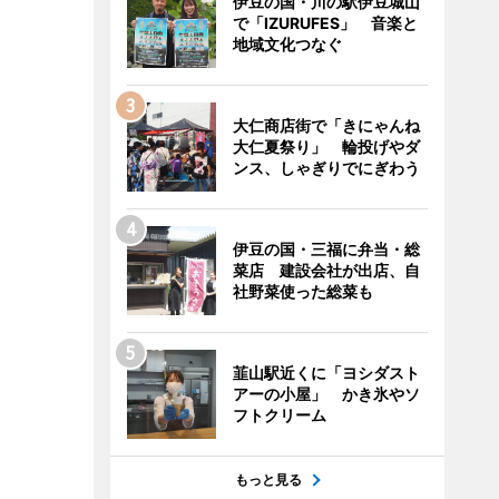
伊豆の国・川の駅伊豆城山
で「IZURUFES」 音楽と
地域文化つなぐ
大仁商店街で「きにゃんね
大仁夏祭り」 輪投げやダ
ンス、しゃぎりでにぎわう
伊豆の国・三福に弁当・総
菜店 建設会社が出店、自
社野菜使った総菜も
韮山駅近くに「ヨシダスト
アーの小屋」 かき氷やソ
フトクリーム
もっと見る