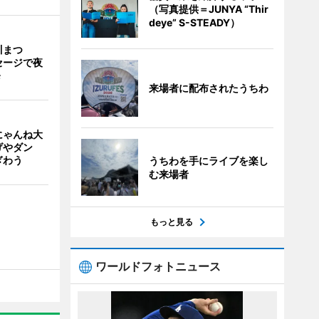
（写真提供＝JUNYA “Thir
deye” S-STEADY）
川まつ
セージで夜
発
来場者に配布されたうちわ
にゃんね大
げやダン
ぎわう
うちわを手にライブを楽し
む来場者
もっと見る
ワールドフォトニュース