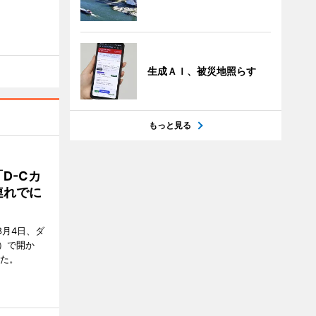
生成ＡＩ、被災地照らす
もっと見る
D-Cカ
連れでに
8月4日、ダ
）で開か
した。