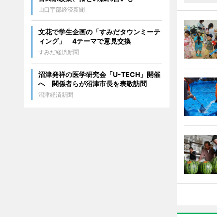
山口宇部経済新聞
文花で学生企画の「すみだタウンミーテ
ィング」 4テーマで意見交換
すみだ経済新聞
沼津発祥の医学研究会「U-TECH」開催
へ 関係者らが沼津市長を表敬訪問
沼津経済新聞