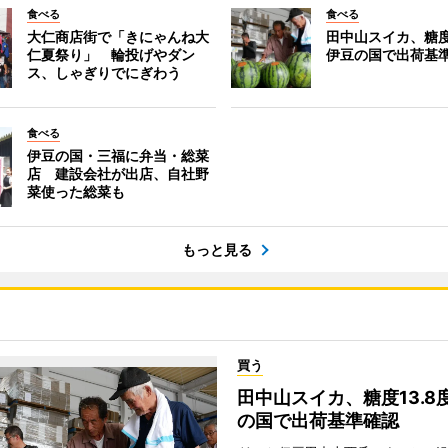
食べる
食べる
大仁商店街で「きにゃんね大
田中山スイカ、糖度
仁夏祭り」 輪投げやダン
伊豆の国で出荷基
ス、しゃぎりでにぎわう
食べる
伊豆の国・三福に弁当・総菜
店 建設会社が出店、自社野
菜使った総菜も
もっと見る
買う
田中山スイカ、糖度13.8
の国で出荷基準確認