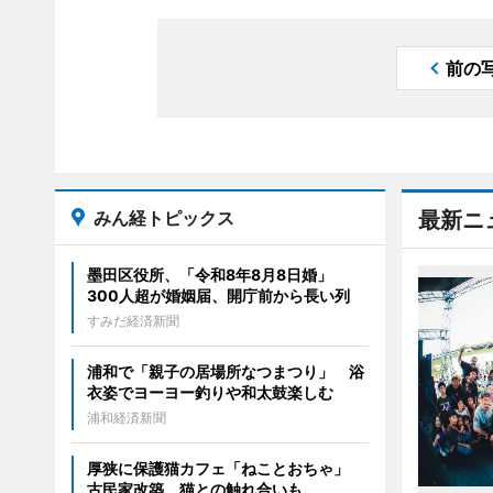
前の
みん経トピックス
最新ニ
墨田区役所、「令和8年8月8日婚」
300人超が婚姻届、開庁前から長い列
すみだ経済新聞
浦和で「親子の居場所なつまつり」 浴
衣姿でヨーヨー釣りや和太鼓楽しむ
浦和経済新聞
厚狭に保護猫カフェ「ねことおちゃ」
古民家改築、猫との触れ合いも