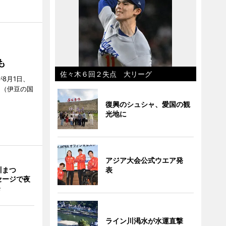
S」
も
佐々木６回２失点 大リーグ
が8月1日、
」（伊豆の国
復興のシュシャ、愛国の観
光地に
アジア大会公式ウエア発
川まつ
表
セージで夜
発
ライン川渇水が水運直撃