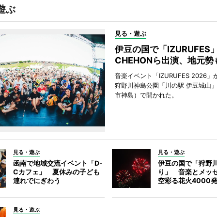
遊ぶ
見る・遊ぶ
伊豆の国で「IZURUFE
CHEHONら出演、地元勢
音楽イベント「IZURUFES 2026」
狩野川神島公園「川の駅 伊豆城山
市神島）で開かれた。
見る・遊ぶ
見る・遊ぶ
函南で地域交流イベント「D-
伊豆の国で「狩野
Cカフェ」 夏休みの子ども
り」 音楽とメッ
連れでにぎわう
空彩る花火4000
見る・遊ぶ