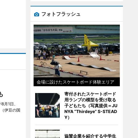
フォトフラッシュ
会場に設けたスケートボード体験エリア
S」
も
寄付されたスケートボード
用ランプの模型を受け取る
が8月1日、
子どもたち（写真提供＝JU
」（伊豆の国
NYA “Thirdeye” S-STEAD
Y）
協賛企業を紹介する中学生