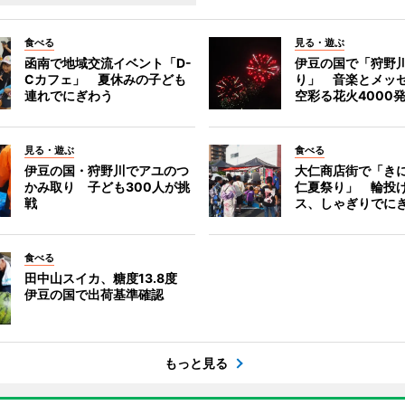
食べる
見る・遊ぶ
函南で地域交流イベント「D-
伊豆の国で「狩野
Cカフェ」 夏休みの子ども
り」 音楽とメッ
連れでにぎわう
空彩る花火4000
見る・遊ぶ
食べる
伊豆の国・狩野川でアユのつ
大仁商店街で「き
かみ取り 子ども300人が挑
仁夏祭り」 輪投
戦
ス、しゃぎりでに
食べる
田中山スイカ、糖度13.8度
伊豆の国で出荷基準確認
もっと見る