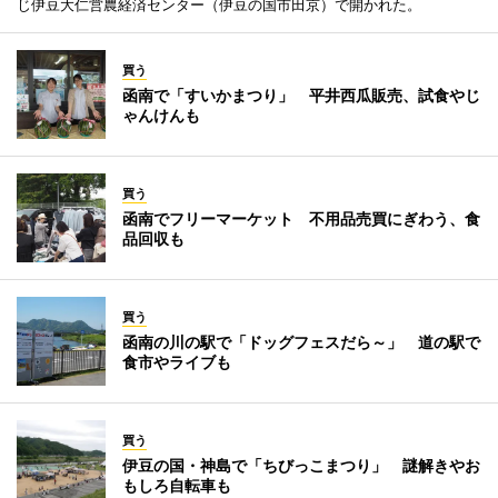
じ伊豆大仁営農経済センター（伊豆の国市田京）で開かれた。
買う
函南で「すいかまつり」 平井西瓜販売、試食やじ
ゃんけんも
買う
函南でフリーマーケット 不用品売買にぎわう、食
品回収も
買う
函南の川の駅で「ドッグフェスだら～」 道の駅で
食市やライブも
買う
伊豆の国・神島で「ちびっこまつり」 謎解きやお
もしろ自転車も