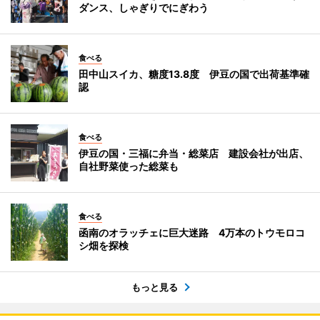
ダンス、しゃぎりでにぎわう
食べる
田中山スイカ、糖度13.8度 伊豆の国で出荷基準確
認
食べる
伊豆の国・三福に弁当・総菜店 建設会社が出店、
自社野菜使った総菜も
食べる
函南のオラッチェに巨大迷路 4万本のトウモロコ
シ畑を探検
もっと見る