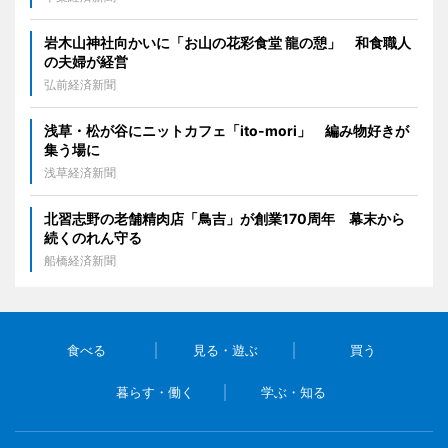
岩木山神社向かいに「お山の花彩食堂 龍の憩」 和食職人
の夫婦が経営
弘前経済新聞
浅草・松が谷にニットカフェ「ito-mori」 編み物好きが
集う場に
浅草経済新聞
北習志野の老舗精肉店「鳥吉」が創業170周年 幕末から
続くのれん守る
船橋経済新聞
食べる
見る・遊ぶ
買う
暮らす・働く
学ぶ・知る