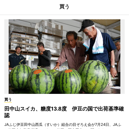
買う
買う
田中山スイカ、糖度13.8度 伊豆の国で出荷基準確
認
JAふじ伊豆田中山西瓜（すいか）組合の目ぞろえ会が7月24日、JAふ