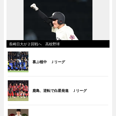
長崎日大が２回戦へ 高校野球
喜ぶ植中 Ｊリーグ
鹿島、逆転で白星発進 Ｊリーグ