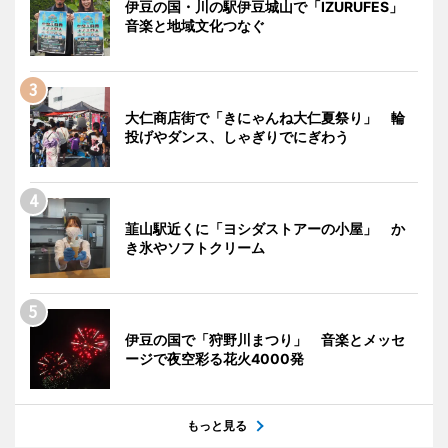
伊豆の国・川の駅伊豆城山で「IZURUFES」
音楽と地域文化つなぐ
大仁商店街で「きにゃんね大仁夏祭り」 輪
投げやダンス、しゃぎりでにぎわう
韮山駅近くに「ヨシダストアーの小屋」 か
き氷やソフトクリーム
伊豆の国で「狩野川まつり」 音楽とメッセ
ージで夜空彩る花火4000発
もっと見る