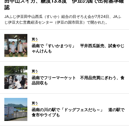
田中山スイカ、糖度13.8度 伊豆の国で出荷基準確
認
JAふじ伊豆田中山西瓜（すいか）組合の目ぞろえ会が7月24日、JAふ
じ伊豆大仁営農経済センター（伊豆の国市田京）で開かれた。
買う
函南で「すいかまつり」 平井西瓜販売、試食やじ
ゃんけんも
買う
函南でフリーマーケット 不用品売買にぎわう、食
品回収も
買う
函南の川の駅で「ドッグフェスだら～」 道の駅で
食市やライブも