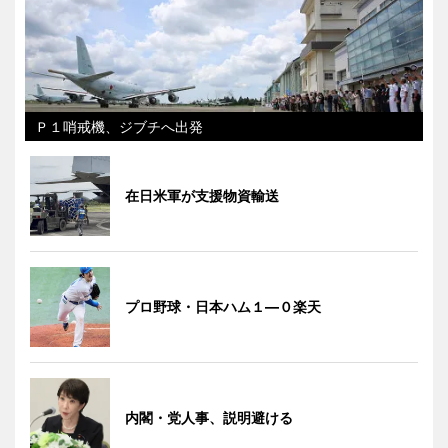
Ｐ１哨戒機、ジブチへ出発
在日米軍が支援物資輸送
プロ野球・日本ハム１―０楽天
内閣・党人事、説明避ける