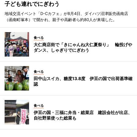
子ども連れでにぎわう
地域交流イベント「D-Cカフェ」が8月4日、ダイハツ沼津販売函南店
（函南町塚本）で開かれ、親子や高齢者ら約80人が来場した。
食べる
大仁商店街で「きにゃんね大仁夏祭り」 輪投げや
ダンス、しゃぎりでにぎわう
食べる
田中山スイカ、糖度13.8度 伊豆の国で出荷基準確
認
食べる
伊豆の国・三福に弁当・総菜店 建設会社が出店、
自社野菜使った総菜も