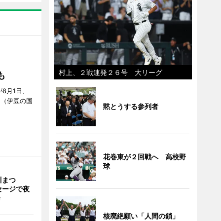
S」
村上、２戦連発２６号 大リーグ
も
が8月1日、
」（伊豆の国
黙とうする参列者
花巻東が２回戦へ 高校野
球
川まつ
セージで夜
発
核廃絶願い「人間の鎖」