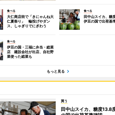
食べる
食べる
大仁商店街で「きにゃんね大
田中山スイカ、糖度
仁夏祭り」 輪投げやダン
伊豆の国で出荷基
ス、しゃぎりでにぎわう
食べる
伊豆の国・三福に弁当・総菜
店 建設会社が出店、自社野
菜使った総菜も
もっと見る
買う
田中山スイカ、糖度13.8