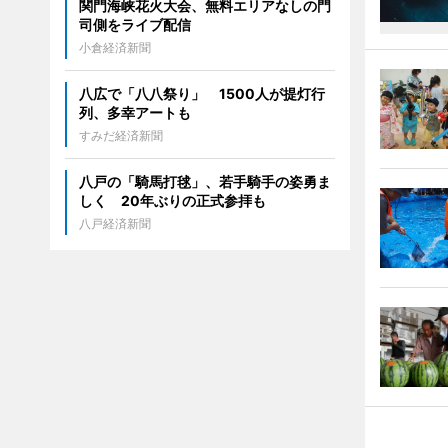
関門海峡花火大会、無料エリアなしの門
司側をライブ配信
小倉経済新聞
八広で「八八祭り」 1500人が提灯行
列、多幸アートも
すみだ経済新聞
八戸の「騎馬打毬」、若手騎手の姿勇ま
しく 20年ぶりの正式参拝も
八戸経済新聞