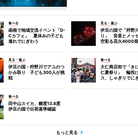
食べる
見る・遊ぶ
函南で地域交流イベント「D-
伊豆の国で「狩野
Cカフェ」 夏休みの子ども
り」 音楽とメッ
連れでにぎわう
空彩る花火4000
見る・遊ぶ
食べる
伊豆の国・狩野川でアユのつ
大仁商店街で「き
かみ取り 子ども300人が挑
仁夏祭り」 輪投
戦
ス、しゃぎりでに
食べる
田中山スイカ、糖度13.8度
伊豆の国で出荷基準確認
もっと見る