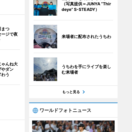
（写真提供＝JUNYA “Thir
deye” S-STEADY）
川まつ
セージで夜
来場者に配布されたうちわ
発
にゃんね大
うちわを手にライブを楽し
げやダン
む来場者
ぎわう
もっと見る
ワールドフォトニュース