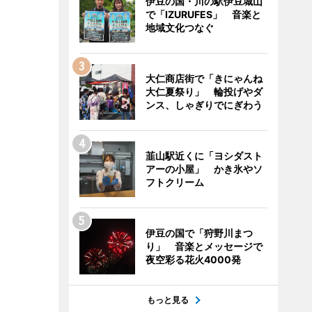
伊豆の国・川の駅伊豆城山
で「IZURUFES」 音楽と
地域文化つなぐ
大仁商店街で「きにゃんね
大仁夏祭り」 輪投げやダ
ンス、しゃぎりでにぎわう
韮山駅近くに「ヨシダスト
アーの小屋」 かき氷やソ
フトクリーム
伊豆の国で「狩野川まつ
り」 音楽とメッセージで
夜空彩る花火4000発
もっと見る