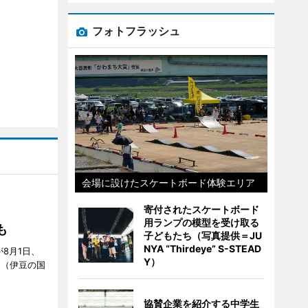
フォトフラッシュ
会場に設けたスケートボード体験エリア
寄付されたスケートボード
S」
用ランプの模型を受け取る
も
子どもたち（写真提供＝JU
NYA “Thirdeye” S-STEAD
が8月1日、
Y）
」（伊豆の国
協賛企業を紹介する中学生