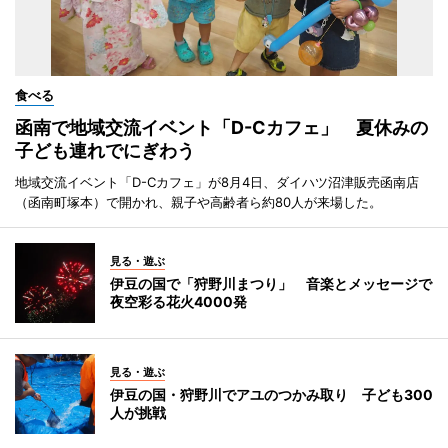
食べる
函南で地域交流イベント「D-Cカフェ」 夏休みの
子ども連れでにぎわう
地域交流イベント「D-Cカフェ」が8月4日、ダイハツ沼津販売函南店
（函南町塚本）で開かれ、親子や高齢者ら約80人が来場した。
見る・遊ぶ
伊豆の国で「狩野川まつり」 音楽とメッセージで
夜空彩る花火4000発
見る・遊ぶ
伊豆の国・狩野川でアユのつかみ取り 子ども300
人が挑戦