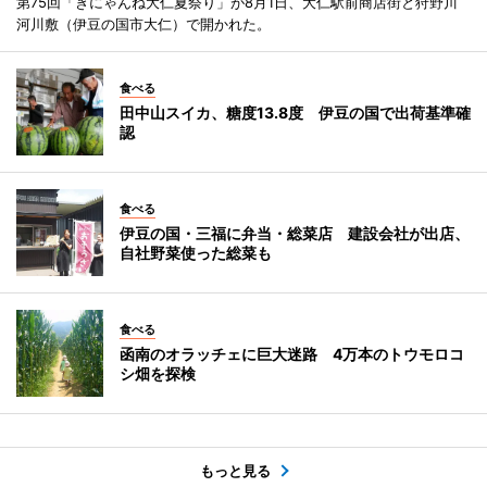
第75回「きにゃんね大仁夏祭り」が8月1日、大仁駅前商店街と狩野川
河川敷（伊豆の国市大仁）で開かれた。
食べる
田中山スイカ、糖度13.8度 伊豆の国で出荷基準確
認
食べる
伊豆の国・三福に弁当・総菜店 建設会社が出店、
自社野菜使った総菜も
食べる
函南のオラッチェに巨大迷路 4万本のトウモロコ
シ畑を探検
もっと見る