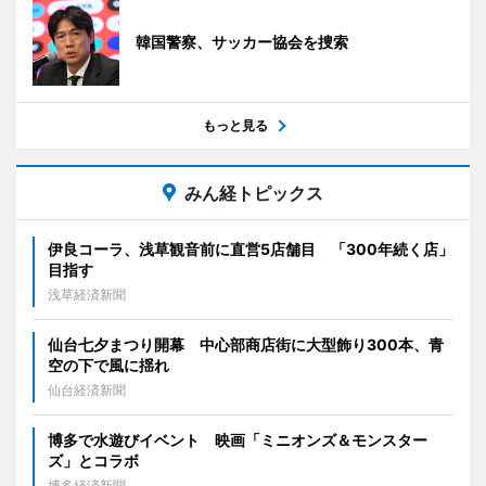
韓国警察、サッカー協会を捜索
もっと見る
みん経トピックス
伊良コーラ、浅草観音前に直営5店舗目 「300年続く店」
目指す
浅草経済新聞
仙台七夕まつり開幕 中心部商店街に大型飾り300本、青
空の下で風に揺れ
仙台経済新聞
博多で水遊びイベント 映画「ミニオンズ＆モンスター
ズ」とコラボ
博多経済新聞