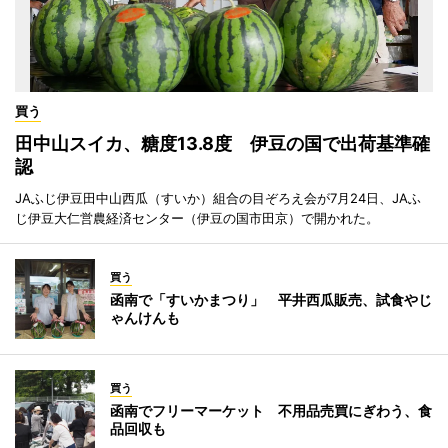
買う
田中山スイカ、糖度13.8度 伊豆の国で出荷基準確
認
JAふじ伊豆田中山西瓜（すいか）組合の目ぞろえ会が7月24日、JAふ
じ伊豆大仁営農経済センター（伊豆の国市田京）で開かれた。
買う
函南で「すいかまつり」 平井西瓜販売、試食やじ
ゃんけんも
買う
函南でフリーマーケット 不用品売買にぎわう、食
品回収も