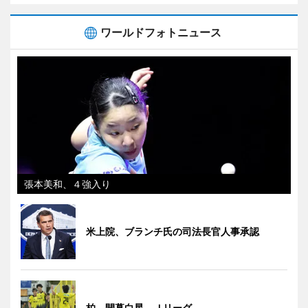
ワールドフォトニュース
張本美和、４強入り
米上院、ブランチ氏の司法長官人事承認
柏、開幕白星 Ｊリーグ