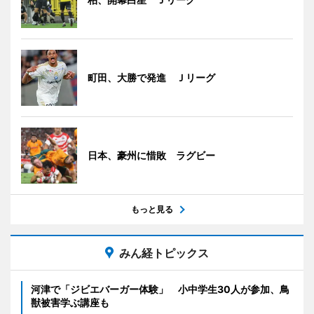
町田、大勝で発進 Ｊリーグ
日本、豪州に惜敗 ラグビー
もっと見る
みん経トピックス
河津で「ジビエバーガー体験」 小中学生30人が参加、鳥
獣被害学ぶ講座も