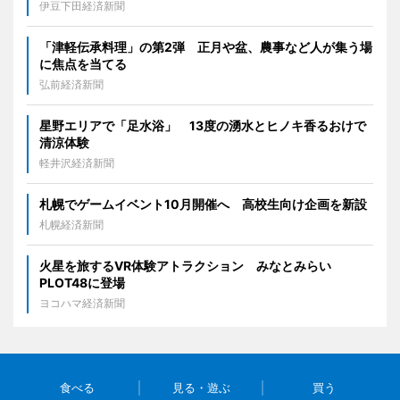
伊豆下田経済新聞
「津軽伝承料理」の第2弾 正月や盆、農事など人が集う場
に焦点を当てる
弘前経済新聞
星野エリアで「足水浴」 13度の湧水とヒノキ香るおけで
清涼体験
軽井沢経済新聞
札幌でゲームイベント10月開催へ 高校生向け企画を新設
札幌経済新聞
火星を旅するVR体験アトラクション みなとみらい
PLOT48に登場
ヨコハマ経済新聞
食べる
見る・遊ぶ
買う