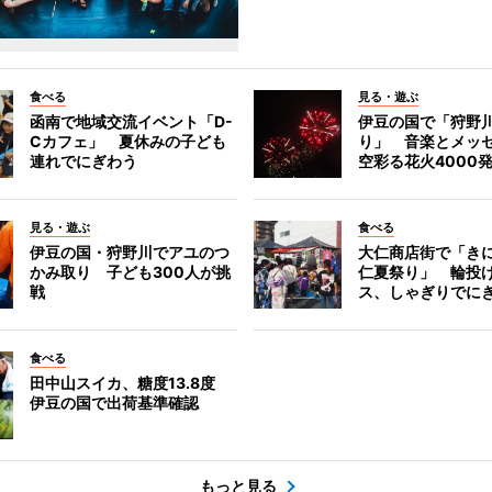
食べる
見る・遊ぶ
函南で地域交流イベント「D-
伊豆の国で「狩野
Cカフェ」 夏休みの子ども
り」 音楽とメッ
連れでにぎわう
空彩る花火4000
見る・遊ぶ
食べる
伊豆の国・狩野川でアユのつ
大仁商店街で「き
かみ取り 子ども300人が挑
仁夏祭り」 輪投
戦
ス、しゃぎりでに
食べる
田中山スイカ、糖度13.8度
伊豆の国で出荷基準確認
もっと見る