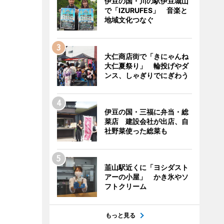
伊豆の国・川の駅伊豆城山
で「IZURUFES」 音楽と
地域文化つなぐ
大仁商店街で「きにゃんね
大仁夏祭り」 輪投げやダ
ンス、しゃぎりでにぎわう
伊豆の国・三福に弁当・総
菜店 建設会社が出店、自
社野菜使った総菜も
韮山駅近くに「ヨシダスト
アーの小屋」 かき氷やソ
フトクリーム
もっと見る