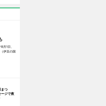
S」
も
が8月1日、
」（伊豆の国
川まつ
セージで夜
発