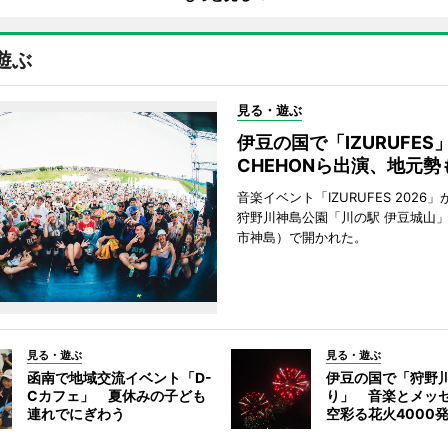
遊ぶ
見る・遊ぶ
伊豆の国で「IZURUFE
CHEHONら出演、地元勢
音楽イベント「IZURUFES 2026」
狩野川神島公園「川の駅 伊豆城山
市神島）で開かれた。
見る・遊ぶ
見る・遊ぶ
函南で地域交流イベント「D-
伊豆の国で「狩野
Cカフェ」 夏休みの子ども
り」 音楽とメッ
連れでにぎわう
空彩る花火4000