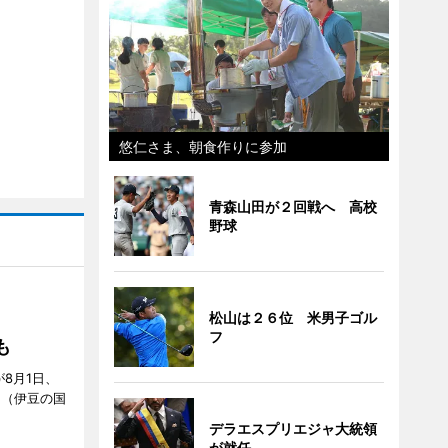
悠仁さま、朝食作りに参加
青森山田が２回戦へ 高校
野球
松山は２６位 米男子ゴル
S」
フ
も
が8月1日、
」（伊豆の国
デラエスプリエジャ大統領
が就任