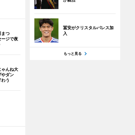
冨安がクリスタルパレス加
川まつ
入
セージで夜
発
もっと見る
にゃんね大
げやダン
ぎわう