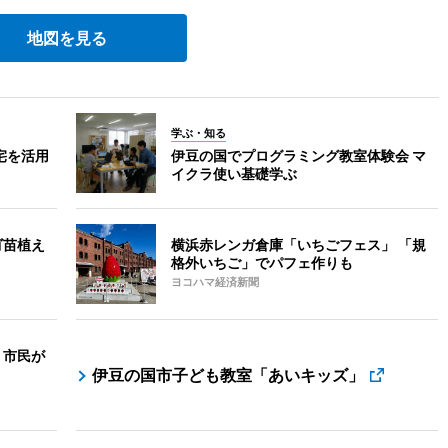
地図を見る
学ぶ・知る
宅を活用
伊豆の国でプログラミング教室体験会 マ
イクラ使い基礎学ぶ
ゴ苗植え
横浜赤レンガ倉庫「いちごフェス」 「規
格外いちご」でパフェ作りも
ヨコハマ経済新聞
 市民が
伊豆の国市子ども教室「あいキッズ」