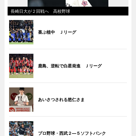
長崎日大が２回戦へ 高校野球
喜ぶ植中 Ｊリーグ
鹿島、逆転で白星発進 Ｊリーグ
あいさつされる悠仁さま
プロ野球・西武２―５ソフトバンク