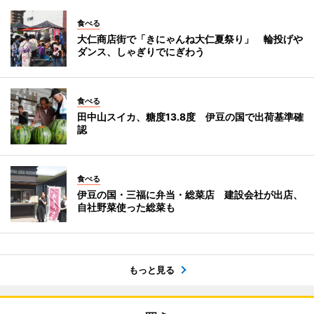
食べる
大仁商店街で「きにゃんね大仁夏祭り」 輪投げや
ダンス、しゃぎりでにぎわう
食べる
田中山スイカ、糖度13.8度 伊豆の国で出荷基準確
認
食べる
伊豆の国・三福に弁当・総菜店 建設会社が出店、
自社野菜使った総菜も
もっと見る