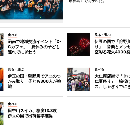
市神島）で開かれた。
食べる
見る・遊ぶ
函南で地域交流イベント「D-
伊豆の国で「狩野
Cカフェ」 夏休みの子ども
り」 音楽とメッ
連れでにぎわう
空彩る花火4000
見る・遊ぶ
食べる
伊豆の国・狩野川でアユのつ
大仁商店街で「き
かみ取り 子ども300人が挑
仁夏祭り」 輪投
戦
ス、しゃぎりでに
食べる
田中山スイカ、糖度13.8度
伊豆の国で出荷基準確認