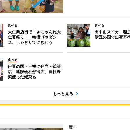
食べる
食べる
大仁商店街で「きにゃんね大
田中山スイカ、糖度
仁夏祭り」 輪投げやダン
伊豆の国で出荷基
ス、しゃぎりでにぎわう
食べる
伊豆の国・三福に弁当・総菜
店 建設会社が出店、自社野
菜使った総菜も
もっと見る
買う