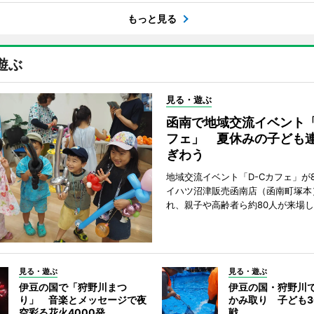
もっと見る
遊ぶ
見る・遊ぶ
函南で地域交流イベント「
フェ」 夏休みの子ども
ぎわう
地域交流イベント「D-Cカフェ」が
イハツ沼津販売函南店（函南町塚本
れ、親子や高齢者ら約80人が来場
見る・遊ぶ
見る・遊ぶ
伊豆の国で「狩野川まつ
伊豆の国・狩野川
り」 音楽とメッセージで夜
かみ取り 子ども3
空彩る花火4000発
戦