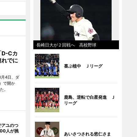
長崎日大が２回戦へ 高校野球
D-Cカ
連れでに
喜ぶ植中 Ｊリーグ
8月4日、ダ
）で開か
した。
鹿島、逆転で白星発進 Ｊ
リーグ
でアユのつ
00人が挑
あいさつされる悠仁さま