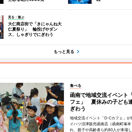
見る・遊ぶ
大仁商店街で「きにゃんね大
仁夏祭り」 輪投げやダン
ス、しゃぎりでにぎわう
もっと見る
食べる
函南で地域交流イベント「
フェ」 夏休みの子ども
ぎわう
地域交流イベント「D-Cカフェ」が
イハツ沼津販売函南店（函南町塚本
れ、親子や高齢者ら約80人が来場