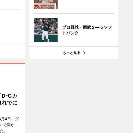
プロ野球・西武２―５ソフ
トバンク
もっと見る
D-Cカ
連れでに
8月4日、ダ
）で開か
した。