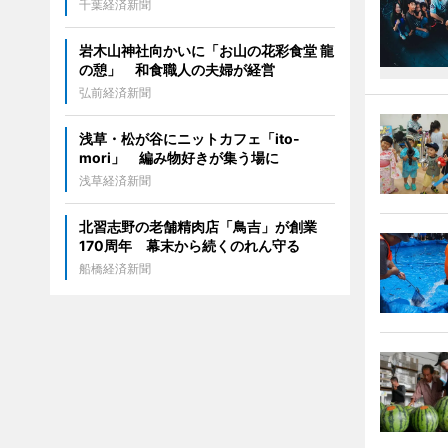
千葉経済新聞
岩木山神社向かいに「お山の花彩食堂 龍
の憩」 和食職人の夫婦が経営
弘前経済新聞
浅草・松が谷にニットカフェ「ito-
mori」 編み物好きが集う場に
浅草経済新聞
北習志野の老舗精肉店「鳥吉」が創業
170周年 幕末から続くのれん守る
船橋経済新聞