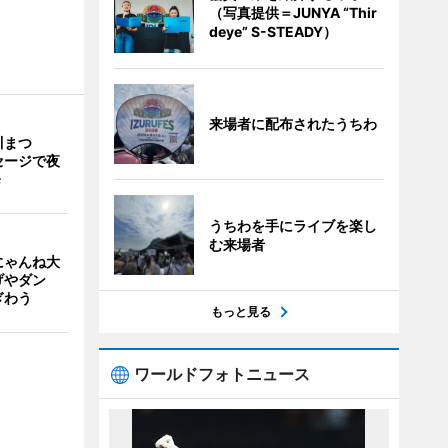
（写真提供＝JUNYA “Thir
deye” S-STEADY）
来場者に配布されたうちわ
川まつ
セージで夜
発
うちわを手にライブを楽し
む来場者
にゃんね大
げやダン
ぎわう
もっと見る
ワールドフォトニュース