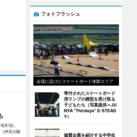
フォトフラッシュ
会場に設けたスケートボード体験エリア
寄付されたスケートボード
用ランプの模型を受け取る
子どもたち（写真提供＝JU
S」
NYA “Thirdeye” S-STEAD
も
Y）
が8月1日、
」（伊豆の国
協賛企業を紹介する中学生