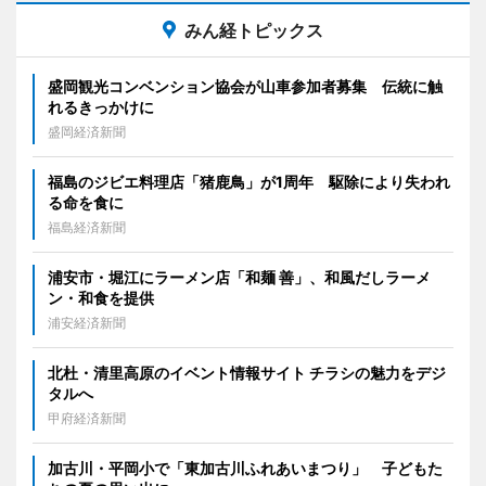
みん経トピックス
盛岡観光コンベンション協会が山車参加者募集 伝統に触
れるきっかけに
盛岡経済新聞
福島のジビエ料理店「猪鹿鳥」が1周年 駆除により失われ
る命を食に
福島経済新聞
浦安市・堀江にラーメン店「和麺 善」、和風だしラーメ
ン・和食を提供
浦安経済新聞
北杜・清里高原のイベント情報サイト チラシの魅力をデジ
タルへ
甲府経済新聞
加古川・平岡小で「東加古川ふれあいまつり」 子どもた