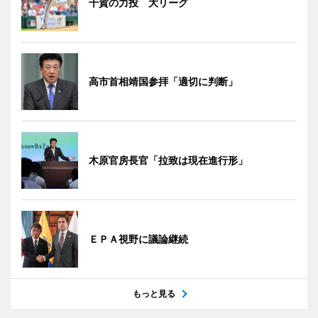
千賀の力投 大リーグ
高市首相靖国参拝「適切に判断」
木原官房長官「拉致は現在進行形」
ＥＰＡ視野に議論継続
もっと見る