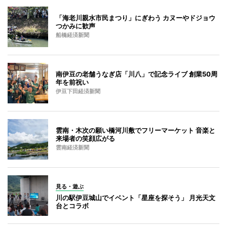
「海老川親水市民まつり」にぎわう カヌーやドジョウ
つかみに歓声
船橋経済新聞
南伊豆の老舗うなぎ店「川八」で記念ライブ 創業50周
年を前祝い
伊豆下田経済新聞
雲南・木次の願い橋河川敷でフリーマーケット 音楽と
来場者の笑顔広がる
雲南経済新聞
見る・遊ぶ
川の駅伊豆城山でイベント「星座を探そう」 月光天文
台とコラボ