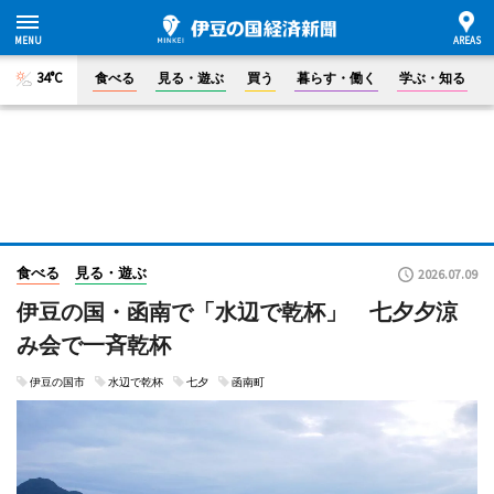
34°C
食べる
見る・遊ぶ
買う
暮らす・働く
学ぶ・知る
食べる
見る・遊ぶ
2026.07.09
伊豆の国・函南で「水辺で乾杯」 七夕夕涼
み会で一斉乾杯
伊豆の国市
水辺で乾杯
七夕
函南町