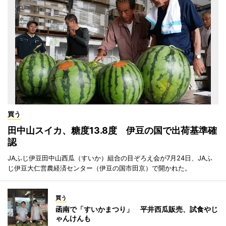
買う
田中山スイカ、糖度13.8度 伊豆の国で出荷基準確
認
JAふじ伊豆田中山西瓜（すいか）組合の目ぞろえ会が7月24日、JAふ
じ伊豆大仁営農経済センター（伊豆の国市田京）で開かれた。
買う
函南で「すいかまつり」 平井西瓜販売、試食やじ
ゃんけんも