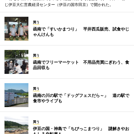
じ伊豆大仁営農経済センター（伊豆の国市田京）で開かれた。
買う
函南で「すいかまつり」 平井西瓜販売、試食やじ
ゃんけんも
買う
函南でフリーマーケット 不用品売買にぎわう、食
品回収も
買う
函南の川の駅で「ドッグフェスだら～」 道の駅で
食市やライブも
買う
伊豆の国・神島で「ちびっこまつり」 謎解きやお
もしろ自転車も