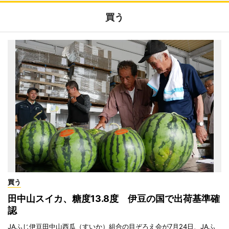
買う
買う
田中山スイカ、糖度13.8度 伊豆の国で出荷基準確
認
JAふじ伊豆田中山西瓜（すいか）組合の目ぞろえ会が7月24日、JAふ