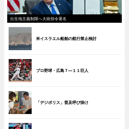
出生地主義制限へ大統領令署名
米イスラエル船舶の航行禁止検討
プロ野球・広島７―１１巨人
「デジポリス」普及呼び掛け