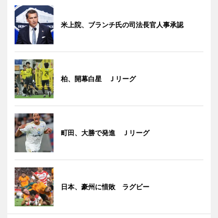
米上院、ブランチ氏の司法長官人事承認
柏、開幕白星 Ｊリーグ
町田、大勝で発進 Ｊリーグ
日本、豪州に惜敗 ラグビー