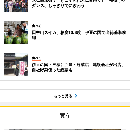
大仁商店街で「きにゃんね大仁夏祭り」 輪投げや
ダンス、しゃぎりでにぎわう
食べる
田中山スイカ、糖度13.8度 伊豆の国で出荷基準確
認
食べる
伊豆の国・三福に弁当・総菜店 建設会社が出店、
自社野菜使った総菜も
もっと見る
買う