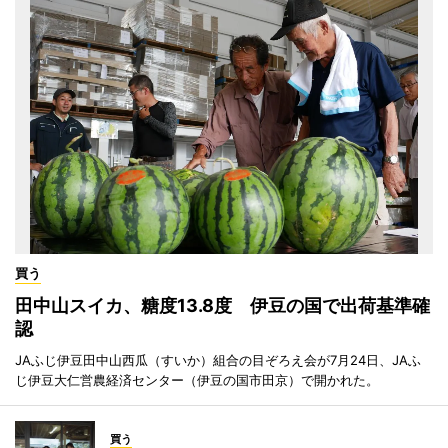
買う
田中山スイカ、糖度13.8度 伊豆の国で出荷基準確
認
JAふじ伊豆田中山西瓜（すいか）組合の目ぞろえ会が7月24日、JAふ
じ伊豆大仁営農経済センター（伊豆の国市田京）で開かれた。
買う